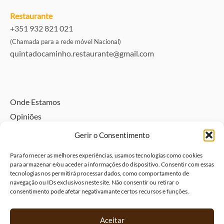
Restaurante
+351 932 821 021
(Chamada para a rede móvel Nacional)
quintadocaminho.restaurante@gmail.com
Onde Estamos
Opiniões
Directório
Gerir o Consentimento
Alojamento pet friendly – Traga o seu animal
Para fornecer as melhores experiências, usamos tecnologias como cookies
Política de Privacidade e Dados Pessoais
para armazenar e/ou aceder a informações do dispositivo. Consentir com essas
tecnologias nos permitirá processar dados, como comportamento de
Livro de Visitas
navegação ou IDs exclusivos neste site. Não consentir ou retirar o
Livro de elogios
consentimento pode afetar negativamante certos recursos e funções.
Livro de reclamações
Política de Cookies (UE)
Aceitar