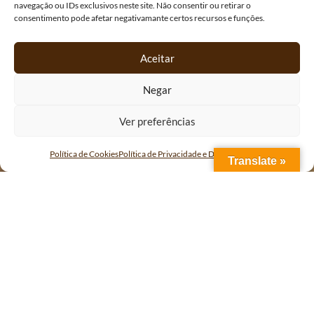
navegação ou IDs exclusivos neste site. Não consentir ou retirar o
consentimento pode afetar negativamante certos recursos e funções.
Aceitar
Negar
Ver preferências
Política de Cookies
Política de Privacidade e Dados Pessoais
Translate »
Imagina-te a cruzar vales verdes, vilas históricas e trilhos de
pedra, sentindo a energia ancestral de cada passo. Se estás a
planear fazer o
Caminho de Santiago em 5 dias
, mesmo com
pouco tempo, é possível viver esta jornada com