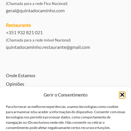
(Chamada para a rede Fixa Nacional)
geral@quintadocaminho.com
Restaurante
+351 932 821 021
(Chamada para a rede móvel Nacional)
quintadocaminho.restaurante@gmail.com
Onde Estamos
Opiniões
Directório
Gerir o Consentimento
Alojamento pet friendly – Traga o seu animal
Para fornecer as melhores experiências, usamos tecnologias como cookies
Política de Privacidade e Dados Pessoais
para armazenar e/ou aceder a informações do dispositivo. Consentir com essas
tecnologias nos permitirá processar dados, como comportamento de
Livro de Visitas
navegação ou IDs exclusivos neste site. Não consentir ou retirar o
Livro de elogios
consentimento pode afetar negativamante certos recursos e funções.