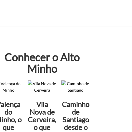
Conhecer o Alto
Minho
alença
Vila
Caminho
do
Nova de
de
inho, o
Cerveira,
Santiago
que
o que
desde o