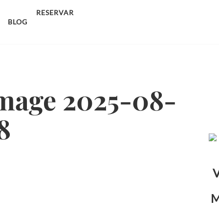
sco.
RESERVAR
BLOG
mage 2025-08-
8
V
M