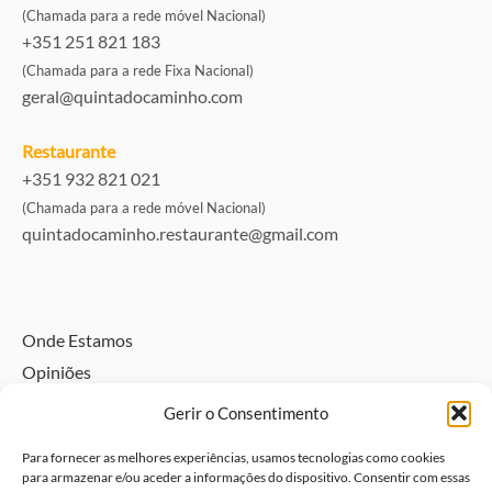
(Chamada para a rede móvel Nacional)
+351 251 821 183
(Chamada para a rede Fixa Nacional)
geral@quintadocaminho.com
Restaurante
+351 932 821 021
(Chamada para a rede móvel Nacional)
quintadocaminho.restaurante@gmail.com
Onde Estamos
Opiniões
Directório
Gerir o Consentimento
Alojamento pet friendly – Traga o seu animal
Para fornecer as melhores experiências, usamos tecnologias como cookies
Política de Privacidade e Dados Pessoais
para armazenar e/ou aceder a informações do dispositivo. Consentir com essas