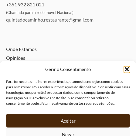
+351 932 821 021
(Chamada para a rede móvel Nacional)
quintadocaminho.restaurante@gmail.com
Onde Estamos
Opiniões
Directório
Gerir o Consentimento
Alojamento pet friendly – Traga o seu animal
Para fornecer as melhores experiências, usamos tecnologias como cookies
Política de Privacidade e Dados Pessoais
para armazenar e/ou aceder a informações do dispositivo. Consentir com essas
tecnologias nos permitirá processar dados, como comportamento de
Livro de Visitas
navegação ou IDs exclusivos neste site. Não consentir ou retirar o
Livro de elogios
consentimento pode afetar negativamante certos recursos e funções.
Livro de reclamações
Política de Cookies (UE)
Aceitar
Negar