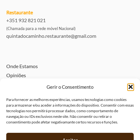
Restaurante
+351 932 821 021
(Chamada para a rede móvel Nacional)
quintadocaminho.restaurante@gmail.com
Onde Estamos
Opiniões
Directório
Gerir o Consentimento
Alojamento pet friendly – Traga o seu animal
Para fornecer as melhores experiências, usamos tecnologias como cookies
Política de Privacidade e Dados Pessoais
para armazenar e/ou aceder a informações do dispositivo. Consentir com essas
Livro de Visitas
tecnologias nos permitirá processar dados, como comportamento de
navegação ou IDs exclusivos neste site. Não consentir ou retirar o
Livro de elogios
consentimento pode afetar negativamante certos recursos e funções.
Livro de reclamações
Política de Cookies (UE)
Aceitar