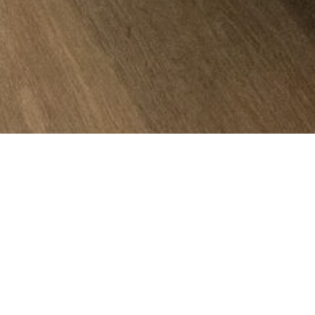
T102 – Quarto Duplo com Te
Uma vista para o Caminho. Sentado debaixo 
Caminho de Santiago
atravessa a
Ponte Roma
caminhantes que esqueceram o tempo.