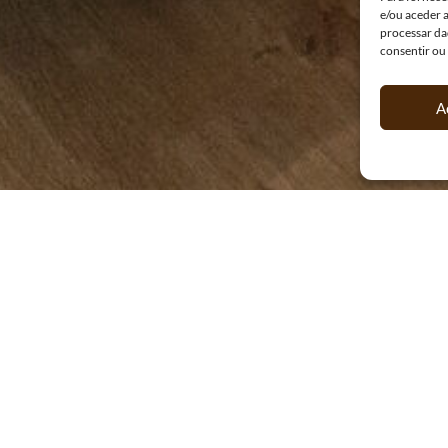
e/ou aceder 
processar da
consentir ou
A
rraço
Ser
do alpendre quente da madeira e depois do prado, o
na da Pedreira
onde desfilam vagarosamente os