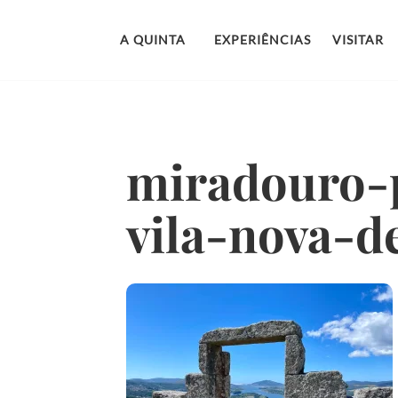
Garanta o melhor preço reservando diretamente conno
A QUINTA
EXPERIÊNCIAS
VISITAR
miradouro-
vila-nova-d