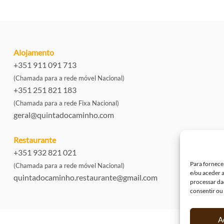
Alojamento
+351 911 091 713
(Chamada para a rede móvel Nacional)
+351 251 821 183
(Chamada para a rede Fixa Nacional)
geral@quintadocaminho.com
Restaurante
+351 932 821 021
Para fornece
(Chamada para a rede móvel Nacional)
e/ou aceder 
quintadocaminho.restaurante@gmail.com
processar da
consentir ou
A