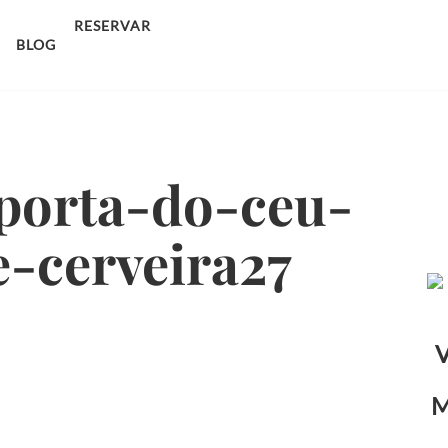
sco.
RESERVAR
BLOG
porta-do-ceu-
e-cerveira27
V
M