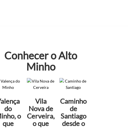
Conhecer o Alto
Minho
alença
Vila
Caminho
do
Nova de
de
inho, o
Cerveira,
Santiago
que
o que
desde o