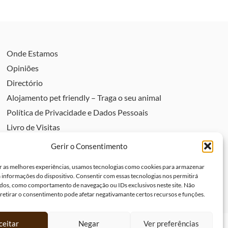
Onde Estamos
Opiniões
Directório
Alojamento pet friendly – Traga o seu animal
Política de Privacidade e Dados Pessoais
Livro de Visitas
Livro de elogios
Gerir o Consentimento
Livro de reclamações
r as melhores experiências, usamos tecnologias como cookies para armazenar
Política de Cookies (UE)
a informações do dispositivo. Consentir com essas tecnologias nos permitirá
dos, como comportamento de navegação ou IDs exclusivos neste site. Não
 retirar o consentimento pode afetar negativamante certos recursos e funções.
ceitar
Negar
Ver preferências