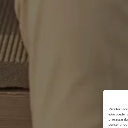
Para fornece
e/ou aceder 
processar da
consentir ou