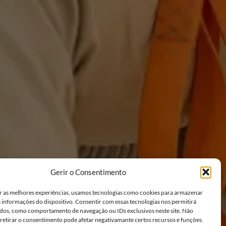
Gerir o Consentimento
r as melhores experiências, usamos tecnologias como cookies para armazenar
a informações do dispositivo. Consentir com essas tecnologias nos permitirá
dos, como comportamento de navegação ou IDs exclusivos neste site. Não
 retirar o consentimento pode afetar negativamante certos recursos e funções.