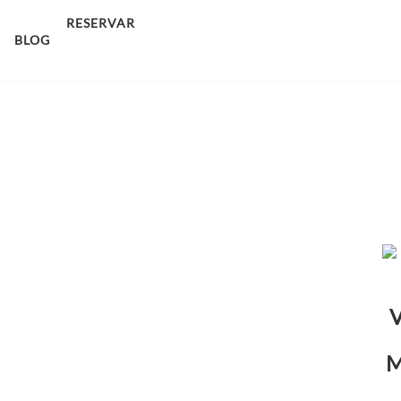
sco.
RESERVAR
BLOG
V
M