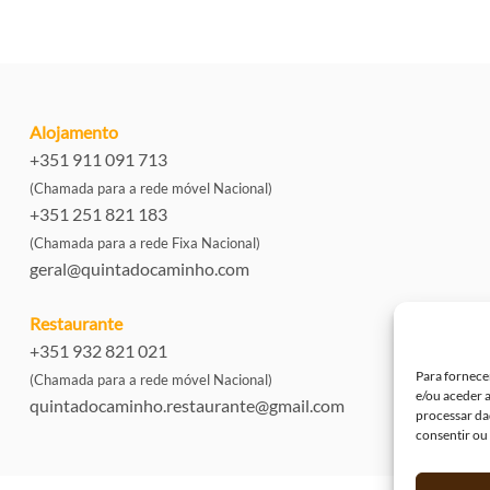
Alojamento
+351 911 091 713
(Chamada para a rede móvel Nacional)
+351 251 821 183
(Chamada para a rede Fixa Nacional)
geral@quintadocaminho.com
Restaurante
+351 932 821 021
Para fornece
(Chamada para a rede móvel Nacional)
e/ou aceder 
quintadocaminho.restaurante@gmail.com
processar da
consentir ou