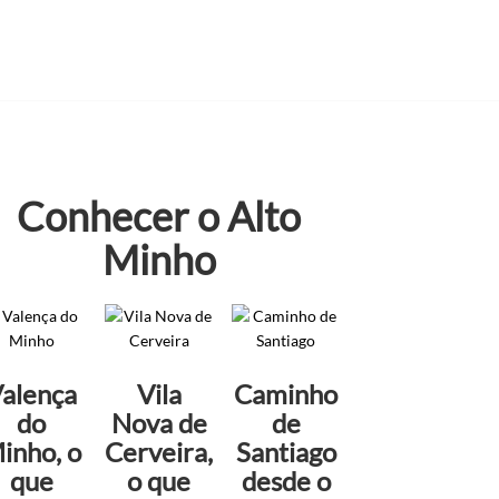
Conhecer o Alto
Minho
alença
Vila
Caminho
do
Nova de
de
inho, o
Cerveira,
Santiago
que
o que
desde o