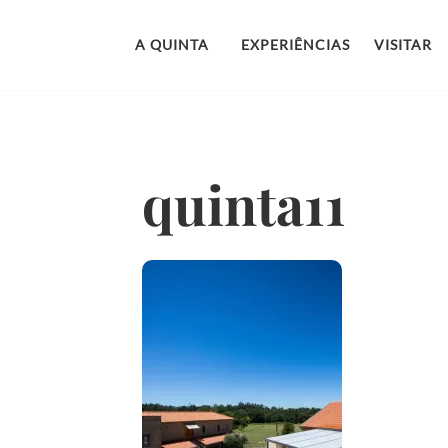
Garanta o melhor preço reservando diretamente conno
A QUINTA
EXPERIÊNCIAS
VISITAR
quinta11