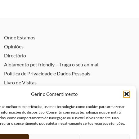
Onde Estamos
Opiniões
Directório
Alojamento pet friendly – Traga o seu animal
Política de Privacidade e Dados Pessoais
Livro de Visitas
Livro de elogios
Gerir o Consentimento
Livro de reclamações
r as melhores experiências, usamos tecnologias como cookies para armazenar
Política de Cookies (UE)
a informações do dispositivo. Consentir com essas tecnologias nos permitirá
dos, como comportamento de navegação ou IDs exclusivos neste site. Não
 retirar o consentimento pode afetar negativamante certos recursos e funções.